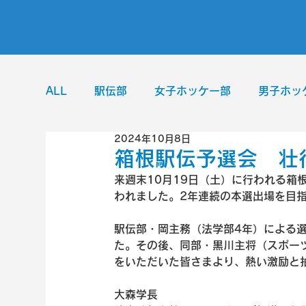
ALL
駅伝部
女子ホッケー部
男子ホッ
2024年10月8日
サッカー部
ラグビー部
ユニバーサル
箱根駅伝予選会 壮
来週末10月19日（土）に行われる箱
われました。2年連続の本選出場を目
ゴルフ部
硬式テニス部
駅伝部・岡主務（法学部4年）による
た。その後、同部・黒川主将（スポー
をいただいた皆さまより、熱い激励と
大森学長