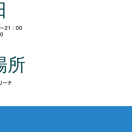
日
～21：00
0
0
場所
リーナ