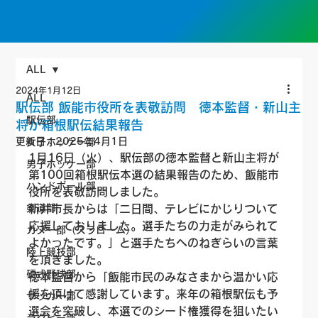
ALL
2024年1月12日
ALL
駅伝部 飯能市役所を表敬訪問 徳本監督・新山主
駅伝部
将が箱根駅伝結果報告
更新日：
2025年4月1日
女子ホッケー部
1月16日（火）、駅伝部の徳本監督と新山主将が
男子ホッケー部
第100回箱根駅伝本選の結果報告のため、飯能市
ハンドボール部
役所を表敬訪問しました。
剣道部
新井市長からは「二日間、テレビにかじりついて
応援しておりました。選手たちの力走がみられて
カヌー部（スラローム）
よかったです。」と選手たちへのねぎらいの言葉
陸上競技部
を頂きました。
硬式野球部
徳本監督から「飯能市民のみなさまから温かい応
援を頂けて感謝しています。来年の箱根駅伝も予
サッカー部
選会を突破し、本選でのシード権獲得を狙いたい