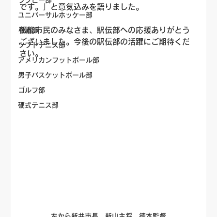
ラグビー部
です。」と意気込みを語りました。
ユニバーサルホッケー部
飯能市民のみなさま、駅伝部への応援ありがとう
弓道部
ございました。今後の駅伝部の活躍にご期待くだ
ソフトテニス部
さい。
アメリカンフットボール部
男子バスケットボール部
ゴルフ部
硬式テニス部
左から新井市長、新山主将、徳本監督