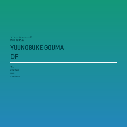
ユニバーサルホッケー部
郷間 優之丞
YUUNOSUKE GOUMA
DF
4年生
経済経営学部
栃木県
宇都宮白楊高校