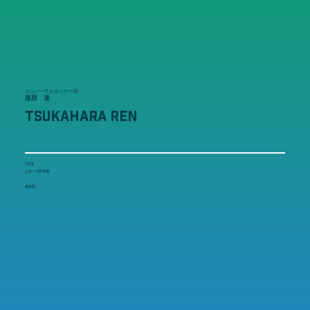
ユニバーサルホッケー部
塚原 蓮
TSUKAHARA REN
1年生
スポーツ科学部
境高校