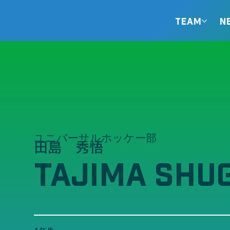
TEAM
N
ユニバーサルホッケー部
田島 秀悟
TAJIMA SHU