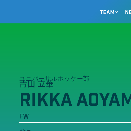
TEAM
N
ユニバーサルホッケー部
青山 立華
RIKKA AOYA
FW