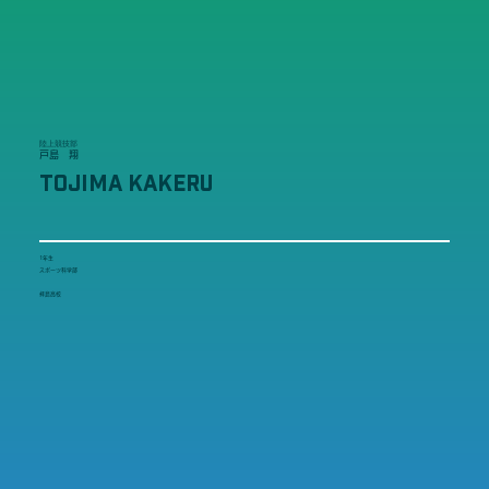
陸上競技部
戸島 翔
TOJIMA KAKERU
1年生
スポーツ科学部
拝島高校