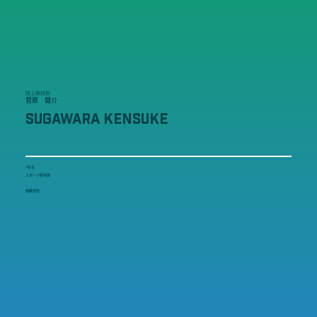
陸上競技部
菅原 健介
SUGAWARA KENSUKE
1年生
スポーツ科学部
柏陵高校