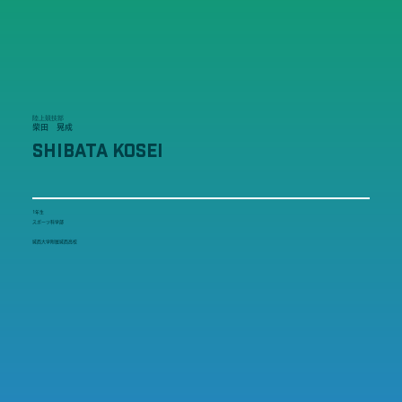
陸上競技部
柴田 晃成
SHIBATA KOSEI
1年生
スポーツ科学部
城西大学附属城西高校