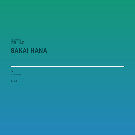
陸上競技部
酒井 花菜
SAKAI HANA
1年生
スポーツ科学部
豊川高校