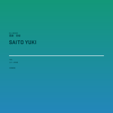
陸上競技部
齋藤 悠樹
SAITO YUKI
1年生
スポーツ科学部
大宮東高校