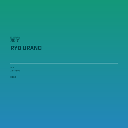
陸上競技部
浦野 了
RYO URANO
2年生
スポーツ科学部
岩倉高校