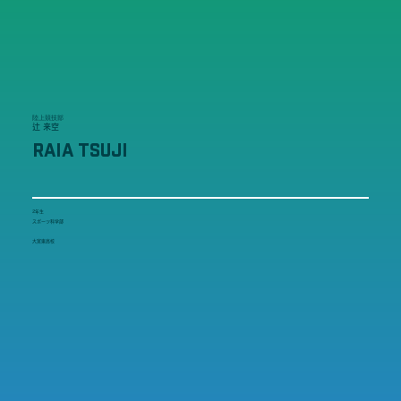
陸上競技部
辻 来空
RAIA TSUJI
2年生
スポーツ科学部
大宮東高校