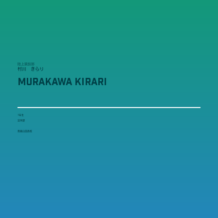
陸上競技部
村川 きらり
MURAKAWA KIRARI
1年生
法学部
青森山田高校