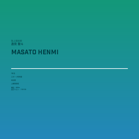
陸上競技部
逸見 聖斗
MASATO HENMI
3年生
スポーツ科学部
埼玉県
上尾南高校
種目：800m
自己ベスト：1′56″09