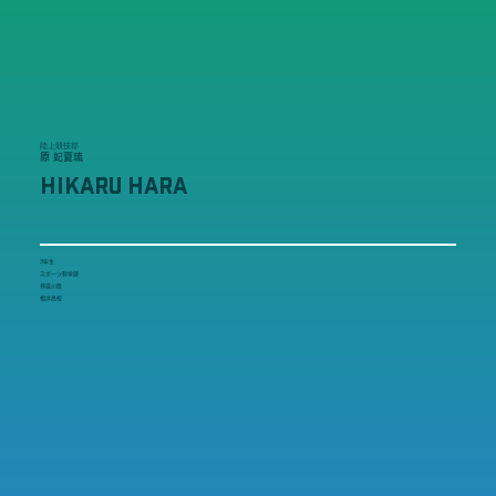
陸上競技部
原 妃夏琉
HIKARU HARA
3年生
スポーツ科学部
神奈川県
相洋高校