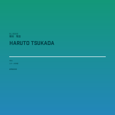
陸上競技部
塚田 陽音
HARUTO TSUKADA
2年生
スポーツ科学部
長野俊英高校