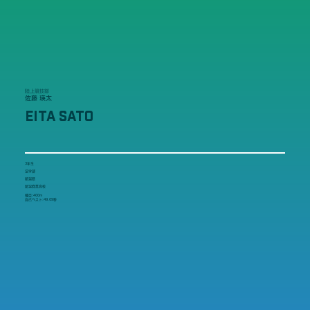
陸上競技部
佐藤 瑛太
EITA SATO
3年生
法学部
新潟県
新潟商業高校
種目:400m
自己ベスト:49.09秒