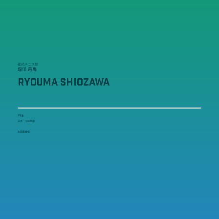
硬式テニス部
塩澤 竜馬
RYOUMA SHIOZAWA
2年生
スポーツ科学部
太田東高校