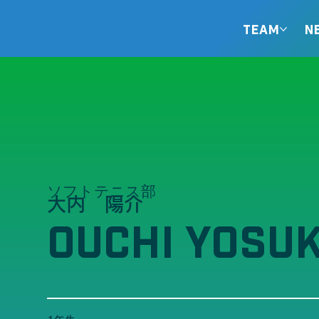
TEAM
N
ソフトテニス部
大内 陽介
OUCHI YOSU