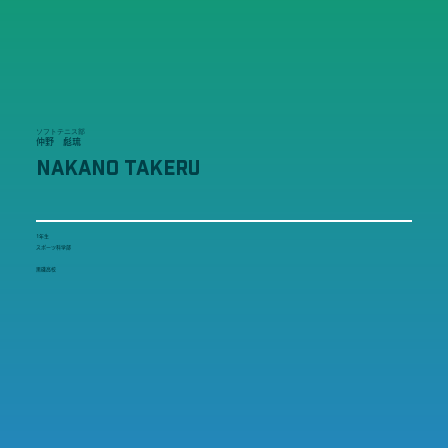
ソフトテニス部
仲野 彪琉
NAKANO TAKERU
1年生
スポーツ科学部
黒磯高校