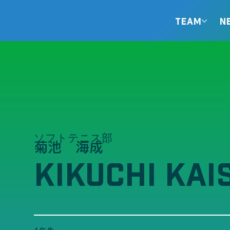
TEAM
N
ソフトテニス部
菊池 海成
KIKUCHI KAI