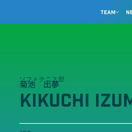
TEAM
N
ソフトテニス部
菊池 出夢
KIKUCHI IZU