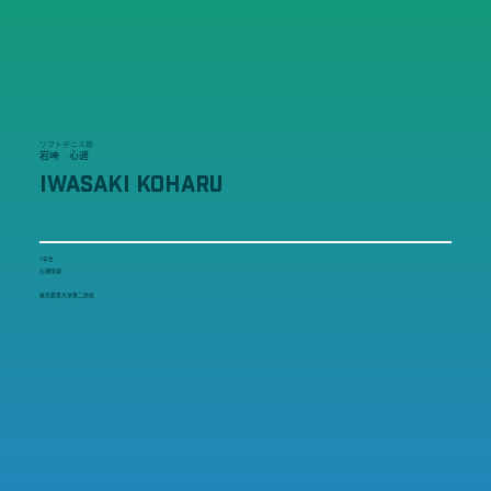
ソフトテニス部
岩﨑 心遥
IWASAKI KOHARU
1年生
心理学部
東京農業大学第二高校