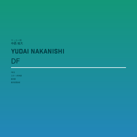
サッカー部
中西 裕大
YUDAI NAKANISHI
DF
4年生
スポーツ科学部
東京都
東京実業高校