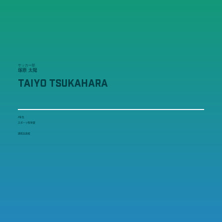
サッカー部
塚原 太陽
TAIYO TSUKAHARA
2年生
スポーツ科学部
浦和北高校