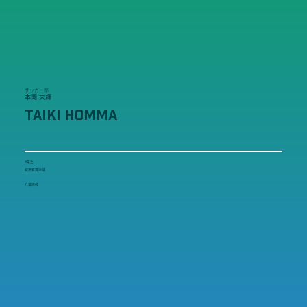
サッカー部
本間 大輝
TAIKI HOMMA
4年生
経済経営学部
八潮高校