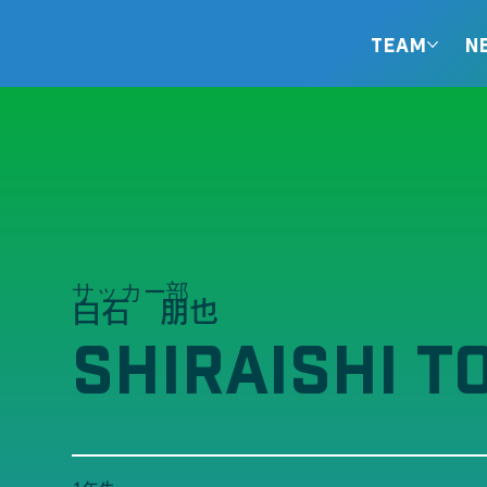
TEAM
N
サッカー部
白石 朋也
SHIRAISHI T