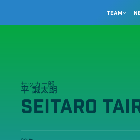
TEAM
N
サッカー部
平 誠太朗
SEITARO TAI