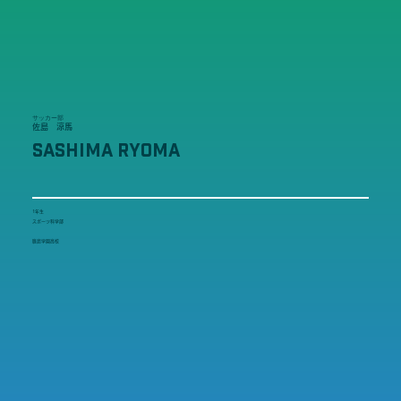
サッカー部
佐島 涼馬
SASHIMA RYOMA
1年生
スポーツ科学部
鹿島学園高校