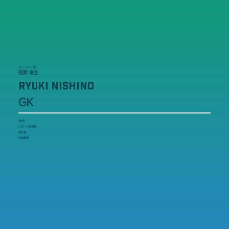
サッカー部
西野 竜生
RYUKI NISHINO
GK
4年生
スポーツ科学部
東京都
片倉高校