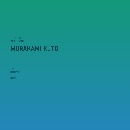
サッカー部
村上 空翔
MURAKAMI KUTO
1年生
経済経営学部
武相高校