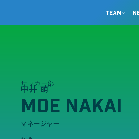
TEAM
N
サッカー部
中井 萌
MOE NAKAI
マネージャー