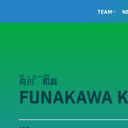
TEAM
N
サッカー部
舟川 和眞
FUNAKAWA 