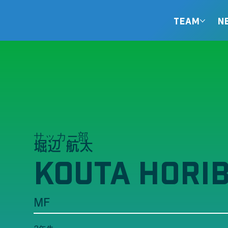
TEAM
N
サッカー部
堀辺 航太
KOUTA HORI
MF