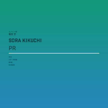
ラグビー部
菊池 空
SORA KIKUCHI
PR
3年生
スポーツ科学部
東京都
府中西高校