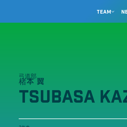
TEAM
N
弓道部
楮本 翼
TSUBASA KA