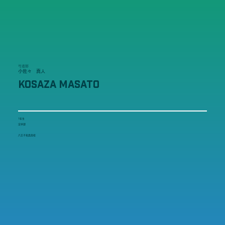
弓道部
小佐々 真人
KOSAZA MASATO
1年生
法学部
八王子拓真高校