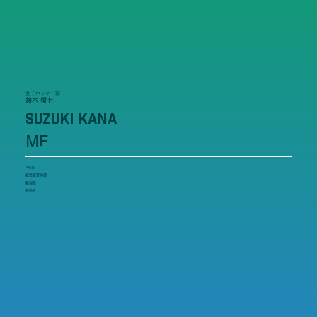
女子ホッケー部
鈴木 榎七
SUZUKI KANA
MF
3年生
経済経営学部
新潟県
巻高校