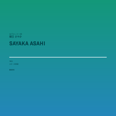
女子ホッケー部
朝日 さやか
SAYAKA ASAHI
4年生
スポーツ科学部
飯能高校