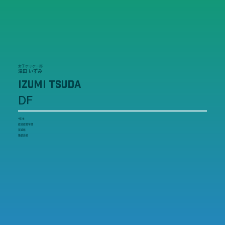
女子ホッケー部
津田 いずみ
IZUMI TSUDA
DF
4年生
経済経営学部
宮城県
築館高校