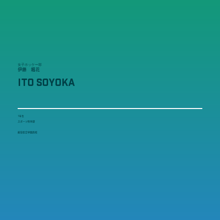
女子ホッケー部
伊藤 颯花
ITO SOYOKA
1年生
スポーツ科学部
岐阜総合学園高校