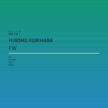
男子ホッケー部
栗原 大夢
HIROMU KURIHARA
FW
3年生
経済経営学部
埼玉県
飯能高校