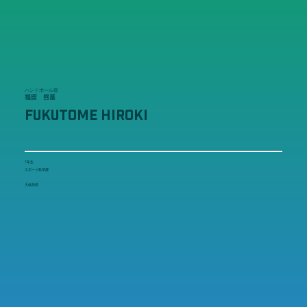
ハンドボール部
福留 啓基
FUKUTOME HIROKI
1年生
スポーツ科学部
大成高校