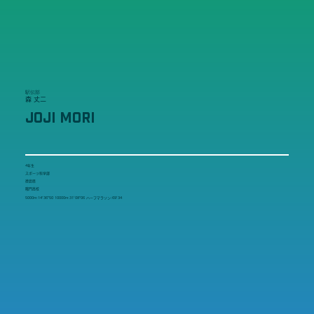
駅伝部
森 丈二
JOJI MORI
4年生
スポーツ科学部
徳島県
鳴門高校
5000m:14'36"50 10000m:31'08"06 ハーフマラソン:69'34