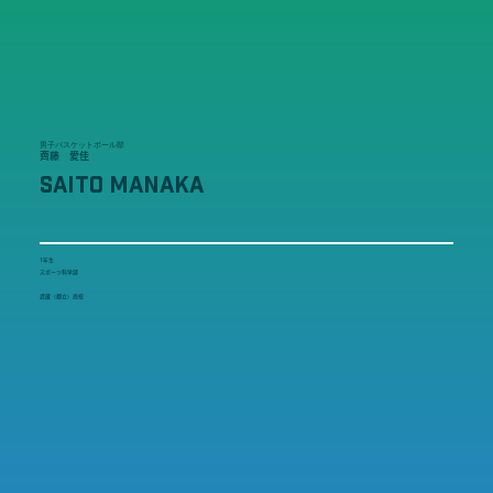
男子バスケットボール部
齊藤 愛佳
SAITO MANAKA
1年生
スポーツ科学部
武蔵（都立）高校