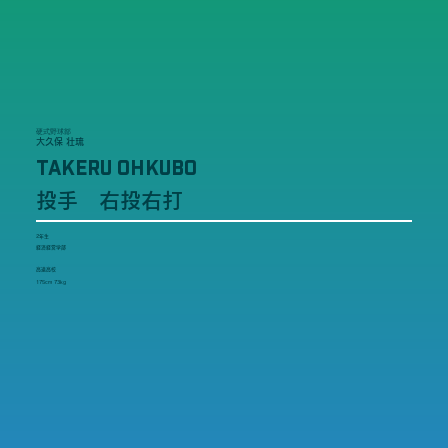
硬式野球部
大久保 壮琉
TAKERU OHKUBO
投手 右投右打
2年生
経済経営学部
高遠高校
175cm 73kg