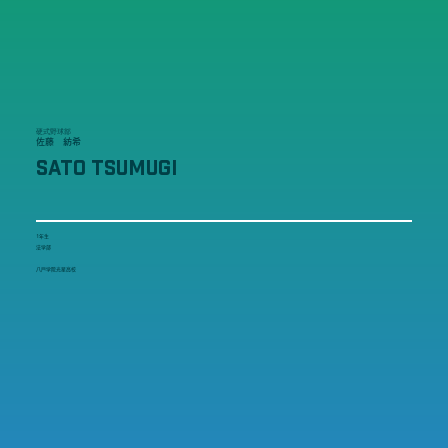
硬式野球部
佐藤 紡希
SATO TSUMUGI
1年生
法学部
八戸学院光星高校