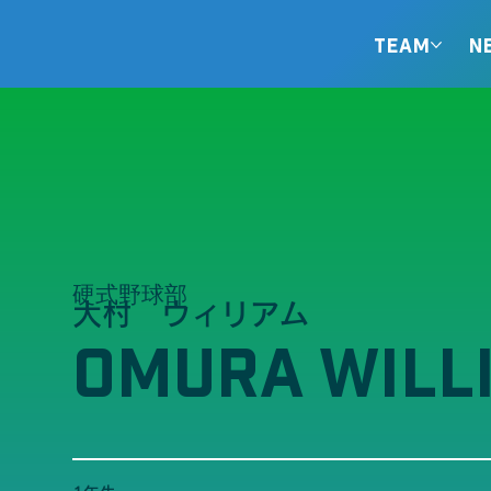
TEAM
N
硬式野球部
大村 ウィリアム
OMURA WILL